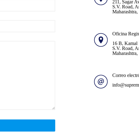
211, Sagar A
S.V. Road, A
Maharashtra,
Oficina Regis
16 B, Kamal 
S.V. Road, A
Maharashtra,
Correo electr
info@supreme