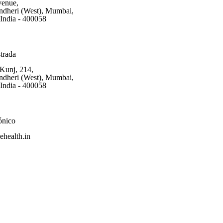
venue,
ndheri (West), Mumbai,
 India - 400058
trada
Kunj, 214,
ndheri (West), Mumbai,
 India - 400058
ónico
health.in